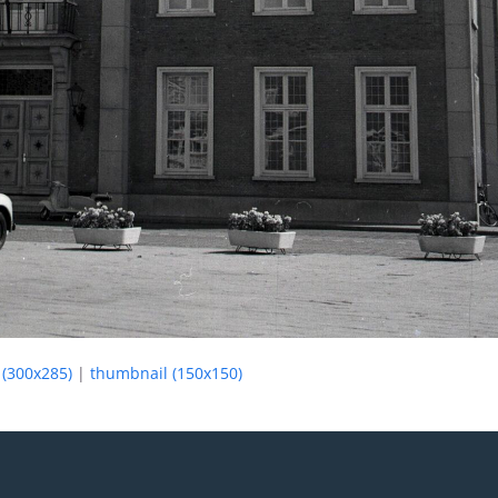
(300x285)
|
thumbnail (150x150)