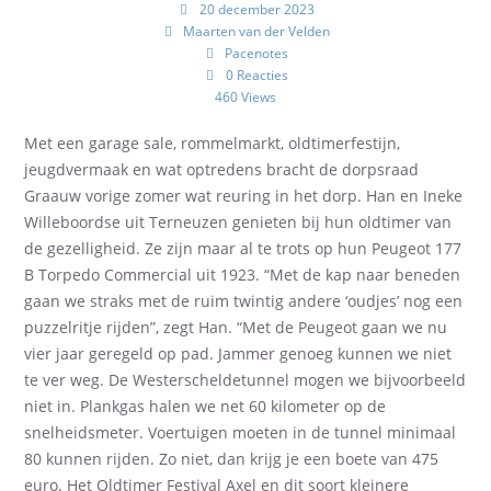
20 december 2023
Maarten van der Velden
Pacenotes
0 Reacties
460 Views
Met een garage sale, rommelmarkt, oldtimerfestijn,
jeugdvermaak en wat optredens bracht de dorpsraad
Graauw vorige zomer wat
reuring
in het dorp. Han en Ineke
Willeboordse uit Terneuzen genieten bij hun oldtimer van
de gezelligheid. Ze zijn maar al te trots op hun Peugeot 177
B Torpedo Commercial uit 1923. “Met de kap naar beneden
gaan we straks met de ruim twintig andere ‘oudjes’ nog een
puzzelritje rijden”, zegt Han. “Met de Peugeot gaan we nu
vier jaar geregeld op pad. Jammer genoeg kunnen we niet
te ver weg. De Westerscheldetunnel mogen we bijvoorbeeld
niet in. Plankgas halen we net 60 kilometer op de
snelheidsmeter. Voertuigen moeten in de tunnel minimaal
80 kunnen rijden. Zo niet, dan krijg je een boete van 475
euro. Het Oldtimer Festival Axel en dit soort kleinere