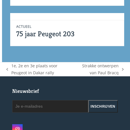
ACTUEEL
75 jaar Peugeot 203
1e, 2e en 3e plaats voor
Strakke ontwerpen
previous
next
Peugeot in Dakar rally
van Paul Bracq
post:
post:
Nieuwsbrief
Je
INSCHRIJVEN
e-
mailadres