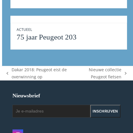
ACTUEEL
75 jaar Peugeot 203
Dakar 2018: Peugeot eist de
Nieuwe collectie
previous
next
overwinning op
Peugeot fietsen
post:
post:
Nieuwsbrief
Je
INSCHRIJVEN
e-
mailadres