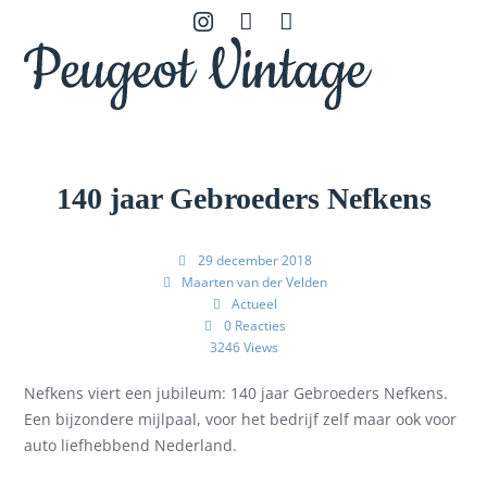
Skip
Open
Close
Instagram
Contact
Zoeken
to
mobile
mobile
content
menu
menu
140 jaar Gebroeders Nefkens
29 december 2018
Maarten van der Velden
Actueel
0 Reacties
3246 Views
Nefkens viert een jubileum: 140 jaar Gebroeders Nefkens.
Een bijzondere mijlpaal, voor het bedrijf zelf maar ook voor
auto liefhebbend Nederland.