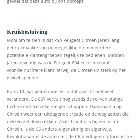
gevoel dat deze auto bij ons oproept.
Kruisbestuiving
Mooi om te zien is dat PSA Peugeot Citroën jaren lang
gebruikmaakte van de mogelijkheid om meerdere
potentiële klantengroepen tegelijk te bedienen. Midden
jaren zeventig was
de
Peugeot 604
er
toch vooral
voor
de
nuchtere klant, terwijl de Citroën
CX sterk op het
gevoel
speelde.
Ruim 10 jaar gelden was
er
in dat opzicht niet veel
veranderd. De 607
ver
vult nog steeds de rol van statige
berline met trefzekere eigenschappen. Daarnaast mag
Citroën weer een uitdagende creatie op de weg zetten die
nekken zal
doen
rekken.
Zoals traditie is bij een echte
Citroën
,
is de C6 anders, eigenzinnig en eigenwijs.
Revolutionair is de auto niet: de C6 biedt geen futuristische