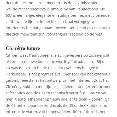
door de bekende
grote merken
–
is de 607 misschien
wel
de
meest succesvolle
limousine
van Peugeot
ooit
. De
607 is een lange, elegante en
statige berline
,
met vloeiende
zelfbewuste
lijnen.
In het luxe en
fraai vormgegeven
interieur is het aangenaam
toeven
. Het is dan ook een auto
die zich meer dan zijn v
oorgangers laat zien op de weg.
C6:
r
étro future
Citroën
weet
traditioneel alle schijnwerper
s
op zich gericht
als er een nieuwe limousine wordt geïntroduceerd.
Bij de
CX
was dat
z
o
, en
bij de C6
is dat eveneens het geval
.
Herkenbaar is het progressieve lijnenspel van het exterieur,
gecombineerd met
het ontwerp van het interieur. Zo is het
Citroën gelukt om met tijdloze stijlelementen
(
exterieur
met
referenties aan de
CX)
en technisch vernuft de harten van
menig autoliefhebber opnieuw sneller te doen kloppen. Of
de C6 net zo baanbrekend is als de DS of
de
CX tijdens hun
introductie
waren,
valt te betwijfelen.
‘
Rétro future
’
is
het