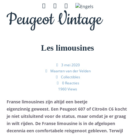
Skip
Open
Close
Instagram
Contact
Zoeken
to
mobile
mobile
content
menu
menu
Les limousines
3 mei 2020
Maarten van der Velden
Collectibles
0 Reacties
1960 Views
Franse limousines zijn altijd een beetje
eigenzinnig
geweest
. Een
Peugeot
607 of
Citroën
C6 kocht
je niet
uitsluitend
voor de status
,
maar omdat je er graag
in wilt rijden. De Franse limousine is
in
de afgelopen
decennia een comfortabele reisgenoot gebleven. Terwijl