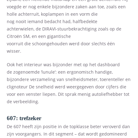
voegde er nog enkele
bijzondere
zaken aan toe, zoals een
holle achterruit, koplampen in een vorm die
nog
nooit
iemand bedacht had, halfbedekte
achterwielen
,
de DIRAVI-stuurbekrachtiging
zoals op de
Citroën SM
,
en een gigantische
voorruit
die
schoongehoude
n werd door slechts één
wisser.
Ook het interieur was bijzonder met op het dashboard
de
zogenoemde
‘
lunule
’:
een ergonomisch handige,
bijzondere verzameling v
an snelheidsmeter, toerenteller en
clignoteur
De snelheid werd weergegeven door cijfers die
voor een venster liepen.
Dit
sprak menig autoliefhebber tot
de verbeelding.
607:
trefzeker
De 607 heeft zijn positie in de topklasse
beter
veroverd
dan
zijn voorgangers
. In
dit
segment
–
dat wo
rdt gedomineerd