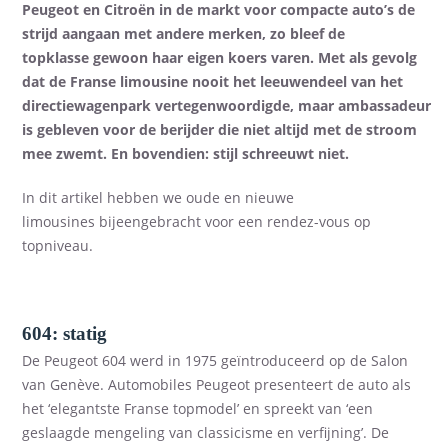
Peugeot
en
Citroën
in de markt voor compacte auto’s
de
strijd aang
aan
met andere merken, zo bleef
de
topklasse
gewoon
haar
eigen koers varen. Met als gevolg
dat
de
Franse limousine
nooit
het leeuwendeel van het
directiewagenpark
vertegenwoordigde
,
maar
ambassadeur
is gebleven
voor de berijder
die niet altijd met de stroom
mee zwemt. En bovendien
:
stijl schreeuwt niet.
In dit artikel hebben we oude en nieuwe
limousines
bijeen
gebracht voo
r een rendez-vous op
topniveau.
604: statig
De Peugeot 604
werd
in 1975 geïntroduceerd op de Salon
van Genève. Automobiles Peuge
ot presenteert de auto als
het ‘
elegantste Franse topmodel
’ en spreekt van ‘
een
geslaagde mengeling van classicisme en verfijning
’
. De