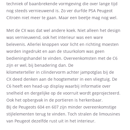
techniek of baanbrekende vormgeving die over lange tijd
nog steeds vernieuwend is. Zo ver durfde PSA Peugeot
Citroën niet meer te gaan. Maar een beetje mag nog wel.
Met de CX was dat wel andere koek. Niet all
e
en
het
design
was vernieuwend, ook
het
interieur was een ware
belevenis. Allerlei knoppen voor licht en richting moesten
worden ingedrukt en aan de stuurkolom was geen
bedieningshandel te vinden. Overe
enkomsten met de C6
zijn er wel,
b
ij benadering dan. De
kilometerteller
in
cilindervorm achter jampotglas bij de
CX
deed denken aan de hoogtemeter in een vliegtuig. De
C6
heeft
een head-up display waarb
ij informatie over
snelheid en dergelijke
op de voorruit wordt geprojecteerd.
Ook het opbergvak in de
portieren is herkenbaar.
Bij
de
Peugeot
s 604 en 607
zijn minder overeenkomstige
stijlelementen terug te vinden.
Toch stralen de limousines
van Peugeot deze
lfde rust uit in het interieur.