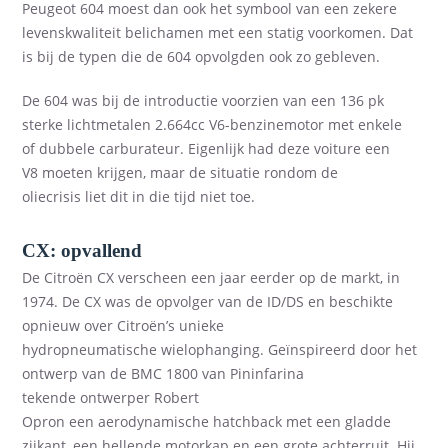
Peugeot 604 moe
s
t dan ook het symbool van een ze
kere
levenskwaliteit
belichamen
met een statig voorkomen.
Dat
is bij de typen die de 604 opvolgden ook zo gebleven.
De 604
wa
s bij de introductie voorzien van een 136 pk
sterke lichtmetalen 2.664cc V6-benzinemotor met
enkele
of
dubbele carburateur
.
Eigenlijk had deze voiture een
V8
moeten krijgen
,
maar de situatie rondom de
oliecrisis
liet dit in die tijd niet toe.
CX: opvallend
De Citroën CX verscheen een jaar eerder op de markt
,
in
1974. De CX was de opvolger van de ID/DS en beschikte
opnieuw over Citroën’s unieke
hydropneumatische
wielophanging
.
Geïnspireerd
door het
ontwerp van de BMC 1800
van Pininfarina
tekende
ontwerper
Robert
Opron
een
aerodynamische
hatchback met een gladde
zijkant,
een
hellende motorkap en een grote achterruit.
Hij