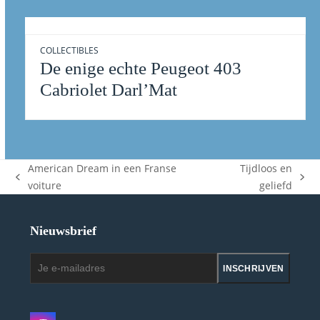
COLLECTIBLES
De enige echte Peugeot 403
Cabriolet Darl’Mat
American Dream in een Franse
Tijdloos en
previous
next
voiture
geliefd
post:
post:
Nieuwsbrief
Je
INSCHRIJVEN
e-
mailadres