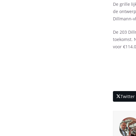
De grille l
de ontwerp
Dillmann-vl
De 203 Dil
toekomst. N
voor €114.
Twitter