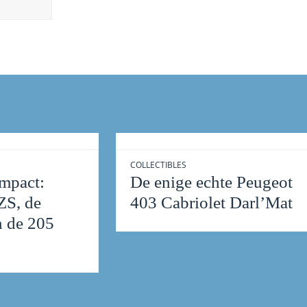
COLLECTIBLES
mpact:
De enige echte Peugeot
ZS, de
403 Cabriolet Darl’Mat
n de 205