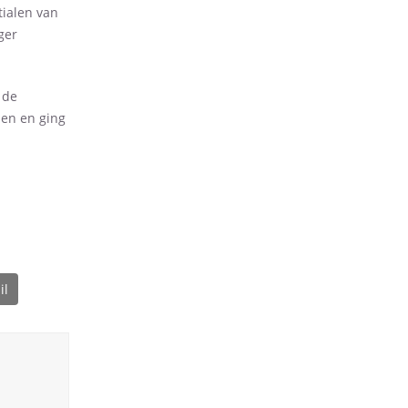
tialen van
ger
 de
den en ging
il