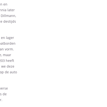
en en
nia later
 Dillmann,
e destijds
 en lager
spatborden
van vorm.
e, maar
 203 heeft
ls we deze
rop de auto
verse
s de
r.