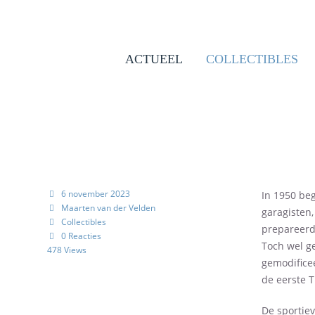
Skip
to
content
ACTUEEL
COLLECTIBLES
6 november 2023
In 1950 be
Maarten van der Velden
garagisten,
Collectibles
prepareerd
0 Reacties
Toch wel g
478 Views
gemodificee
de eerste 
De sportie