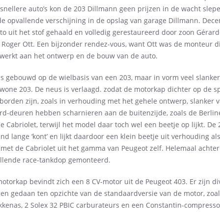
 snellere auto’s kon de 203 Dillmann geen prijzen in de wacht slep
e opvallende verschijning in de opslag van garage Dillmann. Decen
o uit het stof gehaald en volledig gerestaureerd door zoon Gérard
Roger Ott. Een bijzonder rendez-vous, want Ott was de monteur di
erkt aan het ontwerp en de bouw van de auto.
is gebouwd op de wielbasis van een 203, maar in vorm veel slanker
wone 203. De neus is verlaagd. zodat de motorkap dichter op de 
tborden zijn, zoals in verhouding met het gehele ontwerp, slanker 
rd-deuren hebben scharnieren aan de buitenzijde, zoals de Berlin
de Cabriolet, terwijl het model daar toch wel een beetje op lijkt. De
nd lange ‘kont’ en lijkt daardoor een klein beetje uit verhouding a
n met de Cabriolet uit het gamma van Peugeot zelf. Helemaal achte
allende race-tankdop gemonteerd.
torkap bevindt zich een 8 CV-motor uit de Peugeot 403. Er zijn di
en gedaan ten opzichte van de standaardversie van de motor, zoal
okkenas, 2 Solex 32 PBIC carburateurs en een Constantin-compresso