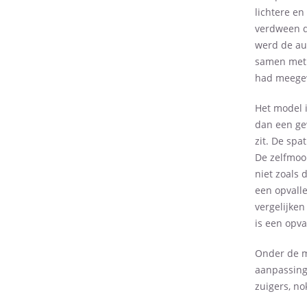
lichtere en
verdween d
werd de aut
samen met 
had meegew
Het model 
dan een ge
zit. De spa
De zelfmoo
niet zoals 
een opvalle
vergelijke
is een opv
Onder de mo
aanpassing
zuigers, n