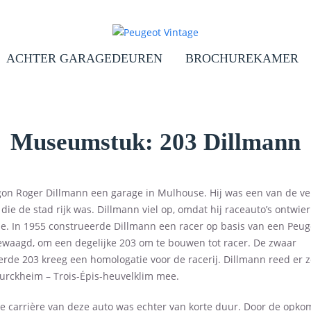
ACHTER GARAGEDEUREN
BROCHUREKAMER
Museumstuk: 203 Dillmann
gon Roger Dillmann een garage in Mulhouse. Hij was een van de ve
 die de stad rijk was. Dillmann viel op, omdat hij raceauto’s ontwie
e. In 1955 construeerde Dillmann een racer op basis van een Peug
ewaagd, om een degelijke 203 om te bouwen tot racer. De zwaar
rde 203 kreeg een homologatie voor de racerij. Dillmann reed er z
Turckheim – Trois-Épis-heuvelklim mee.
ve carrière van deze auto was echter van korte duur. Door de opko