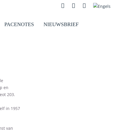
Instagram
Contact
Zoeken
PACENOTES
NIEUWSBRIEF
le
rp en
eot 203.
elf in 1957
mst van