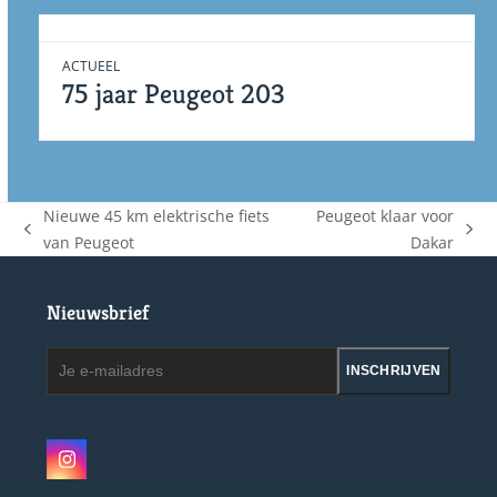
ACTUEEL
75 jaar Peugeot 203
Nieuwe 45 km elektrische fiets
Peugeot klaar voor
previous
next
van Peugeot
Dakar
post:
post:
Nieuwsbrief
Je
INSCHRIJVEN
e-
mailadres
Instagram