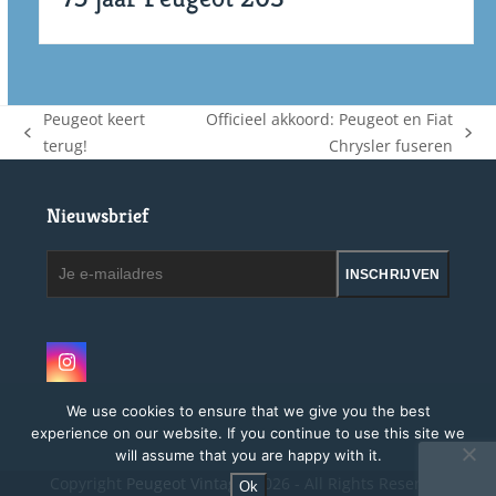
Peugeot keert
Officieel akkoord: Peugeot en Fiat
previous
next
terug!
Chrysler fuseren
post:
post:
Nieuwsbrief
Je
INSCHRIJVEN
e-
mailadres
Instagram
We use cookies to ensure that we give you the best
experience on our website. If you continue to use this site we
will assume that you are happy with it.
Copyright
Peugeot Vintage.
2026 - All Rights Reserved
Ok