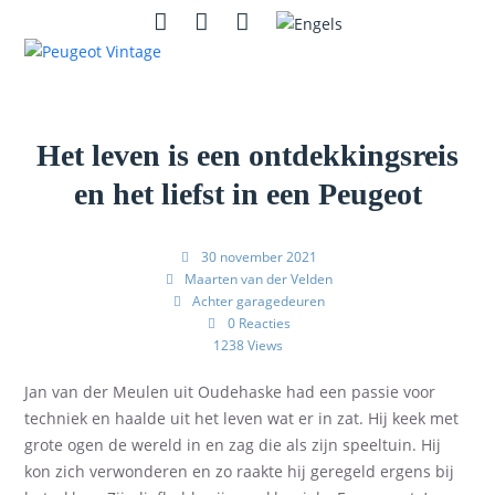
Skip
Open
Close
Instagram
Contact
Zoeken
to
mobile
mobile
content
menu
menu
Het leven is een ontdekkingsreis
en het liefst in een Peugeot
30 november 2021
Maarten van der Velden
Achter garagedeuren
0 Reacties
1238 Views
Jan van der Meulen uit Oudehaske had een passie voor
techniek en haalde uit het leven wat er in zat. Hij keek met
grote ogen de wereld in en zag
die
als zijn speeltuin. Hij
kon zich verwonderen en zo raakte hij geregeld ergens
bij