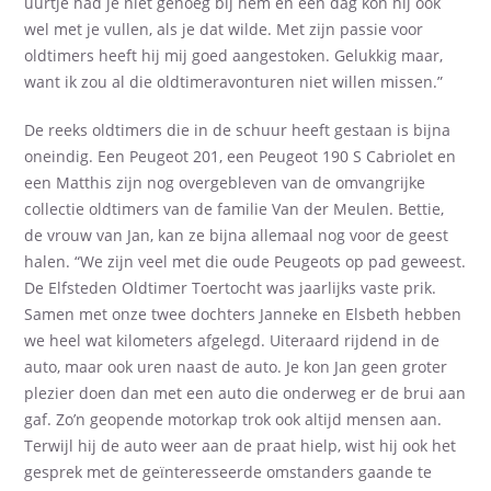
uurtje had je niet genoeg bij hem en een dag kon hij ook
wel met je vullen, als je dat wilde. Met zijn passie voor
oldtimers heeft hij mij goed aangestoken. Gelukkig maar,
want ik zou al die oldtimeravonturen niet willen missen.”
De reeks oldtimers die in de schuur heeft gestaan is bijna
oneindig. Een Peugeot 201, een Peugeot 190 S Cabriolet en
een Matthis zijn nog overgebleven van de omvangrijke
collectie oldtimers van de familie Van der Meulen. Bettie,
de vrouw van Jan, kan ze bijna allemaal nog voor de geest
halen. “We zijn veel met die oude Peugeots op pad geweest.
De Elfsteden Oldtimer Toertocht was jaarlijks vaste prik.
Samen met onze twee dochters Janneke en Elsbeth hebben
we heel wat kilometers afgelegd. Uiteraard rijdend in de
auto, maar ook uren naast de auto. Je kon Jan geen groter
plezier doen dan met een auto die onderweg er de brui aan
gaf. Zo’n geopende motorkap trok ook altijd mensen aan.
Terwijl hij de auto weer aan de praat hielp, wist hij ook het
gesprek met de geïnteresseerde omstanders gaande te