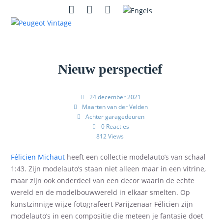
Skip
Open
Close
Instagram
Contact
Zoeken
to
mobile
mobile
content
menu
menu
Nieuw perspectief
24 december 2021
Maarten van der Velden
Achter garagedeuren
0 Reacties
812 Views
F
é
licien
Michaut
heeft een collectie modelauto’s van schaal
1:43. Zijn modelauto’s staan niet alleen maar in een vitrine
,
maar zijn ook onderdeel van een decor waarin de echte
wereld en de modelbouwwereld in elkaar smelten. Op
kunstzinnige wijze fotografeert Parijzenaar F
é
licien zijn
modelauto’s in een compositie die meteen je fantasie doet