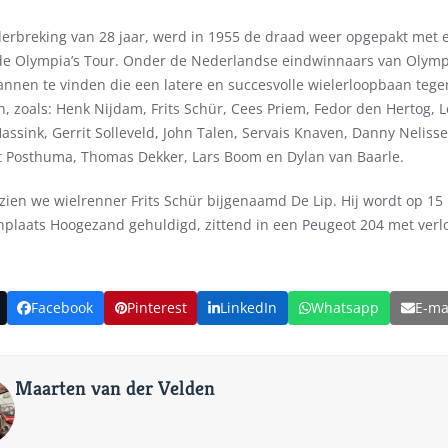
erbreking van 28 jaar, werd in 1955 de draad weer opgepakt met
 de Olympia’s Tour. Onder de Nederlandse eindwinnaars van Olymp
mannen te vinden die een latere en succesvolle wielerloopbaan teg
, zoals: Henk Nijdam, Frits Schür, Cees Priem, Fedor den Hertog, 
 Hassink, Gerrit Solleveld, John Talen, Servais Knaven, Danny Neliss
st Posthuma, Thomas Dekker, Lars Boom en Dylan van Baarle.
zien we wielrenner Frits Schür bijgenaamd De Lip. Hij wordt op 15
onplaats Hoogezand gehuldigd, zittend in een Peugeot 204 met verl
Facebook
Pinterest
LinkedIn
Whatsapp
E-ma
Maarten van der Velden