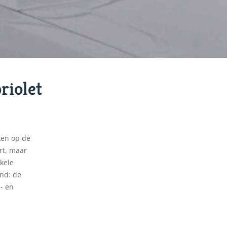
riolet
ken op de
rt, maar
kele
nd: de
- en