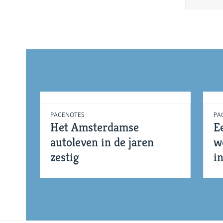
PACENOTES
PA
Het Amsterdamse
E
autoleven in de jaren
w
zestig
i