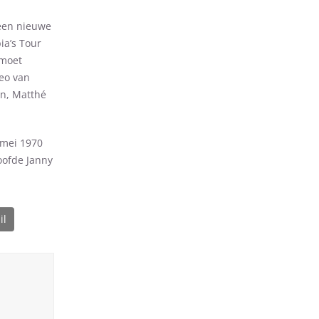
 een nieuwe
ia’s Tour
emoet
Leo van
en, Matthé
 mei 1970
oofde Janny
il