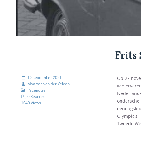
Frits
10 september 2021
Op 27 nove
Maarten van der Velden
wielervere
Pacenotes
Nederlandse
0 Reacties
onderscheid
1049 Views
eendagskoe
Olympia’s T
Tweede Wer