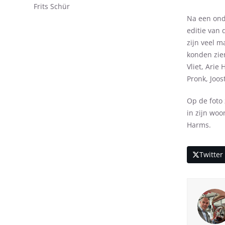
Frits Schür
Na een ond
editie van
zijn veel 
konden zien
Vliet, Arie
Pronk, Joo
Op de foto 
in zijn wo
Harms.
Twitter