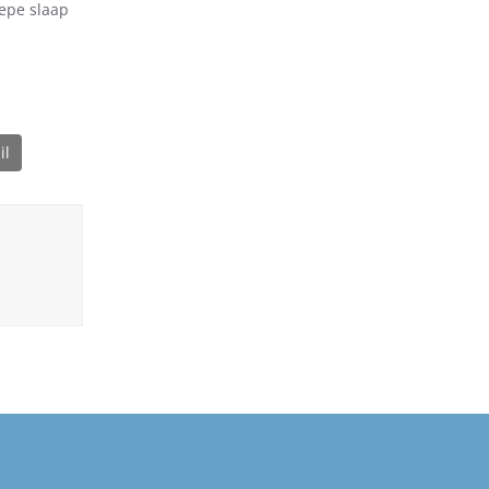
epe slaap
il