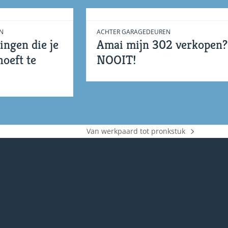
N
ACHTER GARAGEDEUREN
ngen die je
Amai mijn 302 verkopen?
hoeft te
NOOIT!
Van werkpaard tot pronkstuk
next
post: