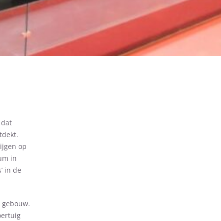
 dat
tdekt.
ijgen op
um in
’ in de
t gebouw.
ertuig