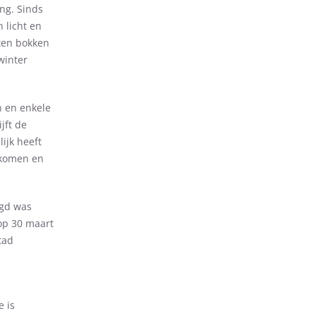
ng. Sinds
 licht en
ten bokken
winter
n en enkele
jft de
ijk heeft
rkomen en
egd was
 op 30 maart
tad
e is