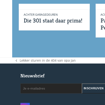
ACHTER GARAGEDEUREN
AC
Die 301 staat daar prima!
P
P
Lekker sturen in de 404 van opa Jan
previous
post:
Nieuwsbrief
Je
INSCHRIJVEN
e-
mailadres