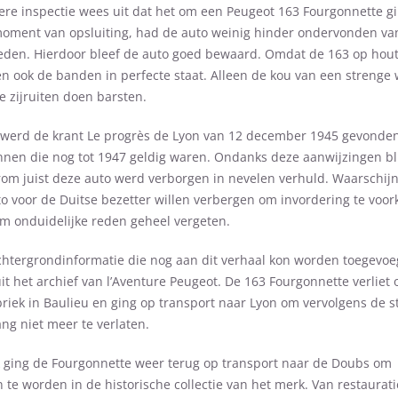
ere inspectie wees uit dat het om een Peugeot 163 Fourgonnette gi
moment van opsluiting, had de auto weinig hinder ondervonden van
eden. Hierdoor bleef de auto goed bewaard. Omdat de 163 op hou
n ook de banden in perfecte staat. Alleen de kou van een strenge 
e zijruiten doen barsten.
o werd de krant Le progrès de Lyon van 12 december 1945 gevonde
nen die nog tot 1947 geldig waren. Ondanks deze aanwijzingen bli
om juist deze auto werd verborgen in nevelen verhuld. Waarschijnl
o voor de Duitse bezetter willen verbergen om invordering te voo
om onduidelijke reden geheel vergeten.
chtergrondinformatie die nog aan dit verhaal kon worden toegevo
it het archief van l’Aventure Peugeot. De 163 Fourgonnette verliet
riek in Baulieu en ging op transport naar Lyon om vervolgens de s
ng niet meer te verlaten.
jk ging de Fourgonnette weer terug op transport naar de Doubs om
e worden in de historische collectie van het merk. Van restaurati