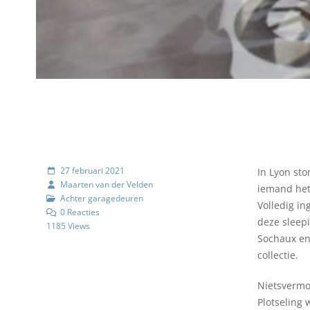
27 februari 2021
In Lyon st
Maarten van der Velden
iemand het
Achter garagedeuren
Volledig in
0 Reacties
deze sleep
1185 Views
Sochaux en
collectie.
Nietsvermo
Plotseling