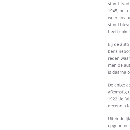
stond. Nad
1945, het 
weersinvlo
stond bleve
heeft enkel
Bij de aut
benzinebon
reden waar
men de aut
is daarna 
De enige a
afkomstig u
1922 de fab
decennia la
Uiteindeli
opgenomen t